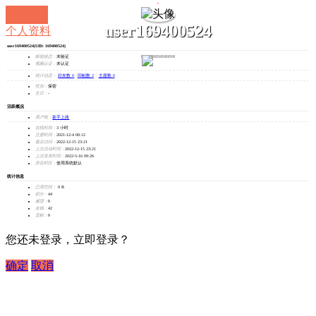
user169400524
个人资料
user169400524
(UID: 169400524)
发消息
邮箱状态：
未验证
视频认证：
未认证
统计信息：
好友数 0
|
回帖数 2
|
主题数 0
性别：
保密
生日：
-
活跃概况
用户组：
新手上路
在线时间：
3 小时
注册时间：
2021-12-4 00:12
最后访问：
2022-12-15 23:21
上次活动时间：
2022-12-15 23:21
上次发表时间：
2022-5-16 09:26
所在时区：
使用系统默认
统计信息
已用空间：
0 B
积分：
44
威望：
0
金钱：
42
贡献：
0
您还未登录，立即登录？
确定
取消