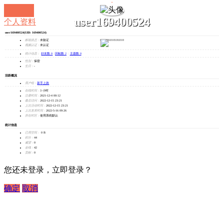
user169400524
个人资料
user169400524
(UID: 169400524)
发消息
邮箱状态：
未验证
视频认证：
未认证
统计信息：
好友数 0
|
回帖数 2
|
主题数 0
性别：
保密
生日：
-
活跃概况
用户组：
新手上路
在线时间：
3 小时
注册时间：
2021-12-4 00:12
最后访问：
2022-12-15 23:21
上次活动时间：
2022-12-15 23:21
上次发表时间：
2022-5-16 09:26
所在时区：
使用系统默认
统计信息
已用空间：
0 B
积分：
44
威望：
0
金钱：
42
贡献：
0
您还未登录，立即登录？
确定
取消