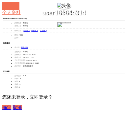
user168644314
个人资料
user168644314
(UID: 168644314)
发消息
邮箱状态：
未验证
视频认证：
未认证
统计信息：
好友数 0
|
回帖数 1
|
主题数 0
性别：
保密
生日：
-
活跃概况
用户组：
新手上路
在线时间：
2 小时
注册时间：
2021-11-30 20:22
最后访问：
2022-1-1 17:51
上次活动时间：
2022-1-1 17:51
上次发表时间：
2021-12-15 20:15
所在时区：
使用系统默认
统计信息
已用空间：
0 B
积分：
28
威望：
0
金钱：
27
贡献：
0
您还未登录，立即登录？
确定
取消