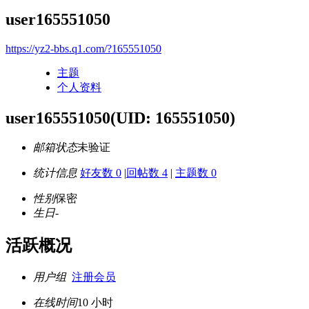
user165551050
https://yz2-bbs.q1.com/?165551050
主题
个人资料
user165551050
(UID: 165551050)
邮箱状态
未验证
统计信息
好友数 0
|
回帖数 4
|
主题数 0
性别
保密
生日
-
活跃概况
用户组
注册会员
在线时间
10 小时