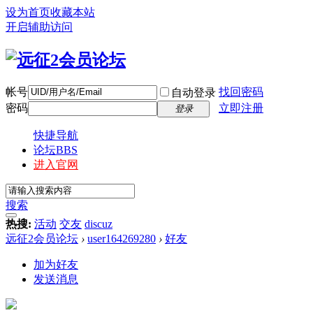
设为首页
收藏本站
开启辅助访问
帐号
找回密码
自动登录
密码
立即注册
登录
快捷导航
论坛
BBS
进入官网
搜索
热搜:
活动
交友
discuz
远征2会员论坛
›
user164269280
›
好友
加为好友
发送消息