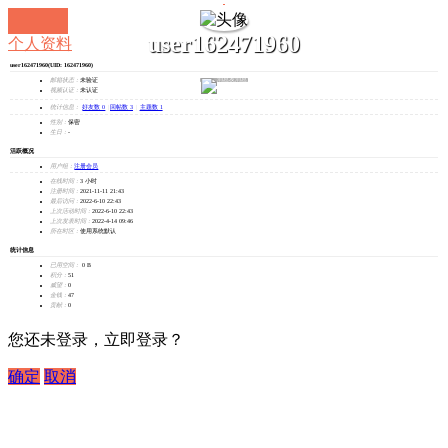
user162471960
个人资料
user162471960
(UID: 162471960)
发消息
邮箱状态：
未验证
视频认证：
未认证
统计信息：
好友数 0
|
回帖数 3
|
主题数 1
性别：
保密
生日：
-
活跃概况
用户组：
注册会员
在线时间：
3 小时
注册时间：
2021-11-11 21:43
最后访问：
2022-6-10 22:43
上次活动时间：
2022-6-10 22:43
上次发表时间：
2022-4-14 09:46
所在时区：
使用系统默认
统计信息
已用空间：
0 B
积分：
51
威望：
0
金钱：
47
贡献：
0
您还未登录，立即登录？
确定
取消