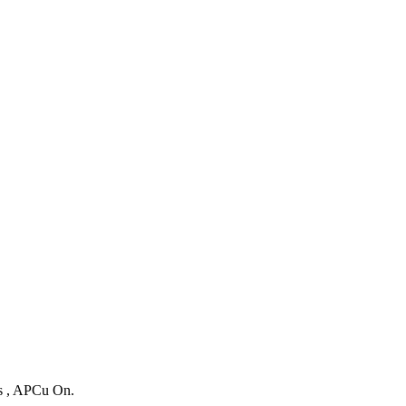
es , APCu On.