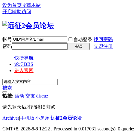
设为首页
收藏本站
开启辅助访问
帐号
找回密码
自动登录
密码
立即注册
登录
快捷导航
论坛
BBS
进入官网
搜索
热搜:
活动
交友
discuz
请先登录后才能继续浏览
Archiver
|
手机版
|
小黑屋
|
远征2会员论坛
GMT+8, 2026-8-8 12:22
, Processed in 0.017031 second(s), 0 queri