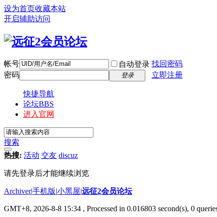
设为首页
收藏本站
开启辅助访问
帐号
找回密码
自动登录
密码
立即注册
登录
快捷导航
论坛
BBS
进入官网
搜索
热搜:
活动
交友
discuz
请先登录后才能继续浏览
Archiver
|
手机版
|
小黑屋
|
远征2会员论坛
GMT+8, 2026-8-8 15:34
, Processed in 0.016803 second(s), 0 queri