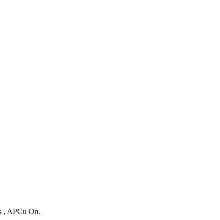
es , APCu On.