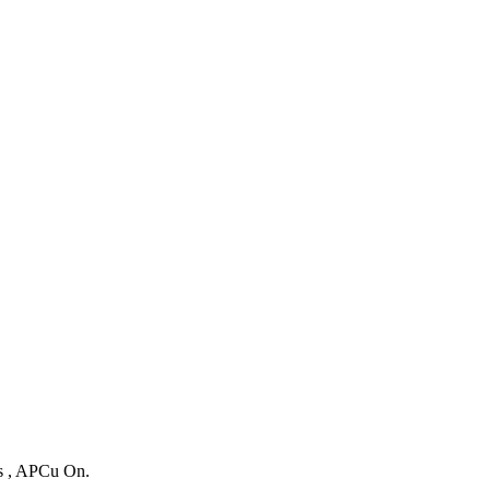
es , APCu On.