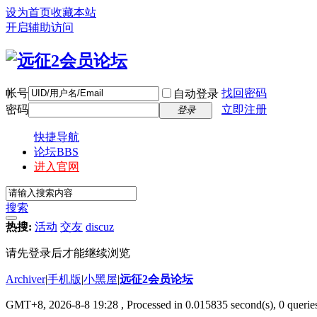
设为首页
收藏本站
开启辅助访问
帐号
找回密码
自动登录
密码
立即注册
登录
快捷导航
论坛
BBS
进入官网
搜索
热搜:
活动
交友
discuz
请先登录后才能继续浏览
Archiver
|
手机版
|
小黑屋
|
远征2会员论坛
GMT+8, 2026-8-8 19:28
, Processed in 0.015835 second(s), 0 queri