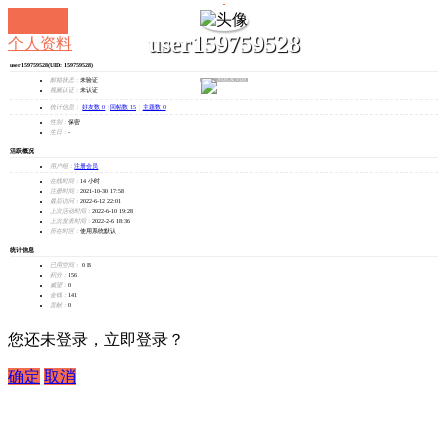
user159759528
个人资料
user159759528
(UID: 159759528)
发消息
邮箱状态：
未验证
视频认证：
未认证
统计信息：
好友数 0
|
回帖数 15
|
主题数 0
性别：
保密
生日：
-
活跃概况
用户组：
注册会员
在线时间：
14 小时
注册时间：
2021-10-30 17:58
最后访问：
2022-6-12 22:01
上次活动时间：
2022-6-10 19:28
上次发表时间：
2022-2-6 18:36
所在时区：
使用系统默认
统计信息
已用空间：
0 B
积分：
156
威望：
0
金钱：
141
贡献：
0
您还未登录，立即登录？
确定
取消