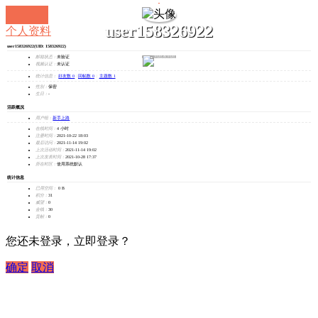
user158326922
个人资料
user158326922
(UID: 158326922)
发消息
邮箱状态：
未验证
视频认证：
未认证
统计信息：
好友数 0
|
回帖数 0
|
主题数 1
性别：
保密
生日：
-
活跃概况
用户组：
新手上路
在线时间：
4 小时
注册时间：
2021-10-22 18:03
最后访问：
2021-11-14 19:02
上次活动时间：
2021-11-14 19:02
上次发表时间：
2021-10-28 17:37
所在时区：
使用系统默认
统计信息
已用空间：
0 B
积分：
31
威望：
0
金钱：
30
贡献：
0
您还未登录，立即登录？
确定
取消