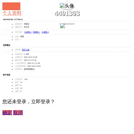
4401303
个人资料
4401303
(UID: 157749121)
发消息
邮箱状态：
未验证
视频认证：
未认证
统计信息：
好友数 0
|
回帖数 2
|
主题数 0
性别：
保密
生日：
-
活跃概况
用户组：
新手上路
在线时间：
1 小时
注册时间：
2021-10-15 21:49
最后访问：
2021-11-3 11:40
上次活动时间：
2021-11-3 11:40
上次发表时间：
2021-10-25 14:01
所在时区：
使用系统默认
统计信息
已用空间：
0 B
积分：
15
威望：
0
金钱：
13
贡献：
0
您还未登录，立即登录？
确定
取消