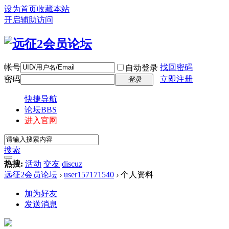
设为首页
收藏本站
开启辅助访问
帐号
找回密码
自动登录
密码
立即注册
登录
快捷导航
论坛
BBS
进入官网
搜索
热搜:
活动
交友
discuz
远征2会员论坛
›
user157171540
›
个人资料
加为好友
发送消息