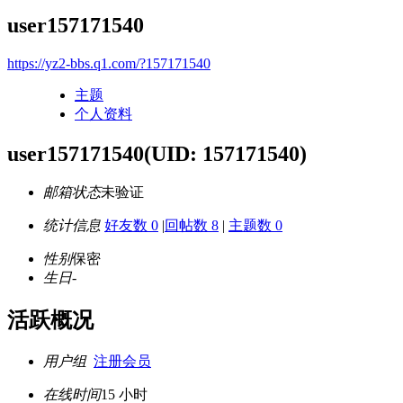
user157171540
https://yz2-bbs.q1.com/?157171540
主题
个人资料
user157171540
(UID: 157171540)
邮箱状态
未验证
统计信息
好友数 0
|
回帖数 8
|
主题数 0
性别
保密
生日
-
活跃概况
用户组
注册会员
在线时间
15 小时