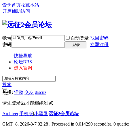
设为首页
收藏本站
开启辅助访问
帐号
找回密码
自动登录
密码
立即注册
登录
快捷导航
论坛
BBS
进入官网
搜索
热搜:
活动
交友
discuz
请先登录后才能继续浏览
Archiver
|
手机版
|
小黑屋
|
远征2会员论坛
GMT+8, 2026-8-7 02:28
, Processed in 0.014290 second(s), 0 queri