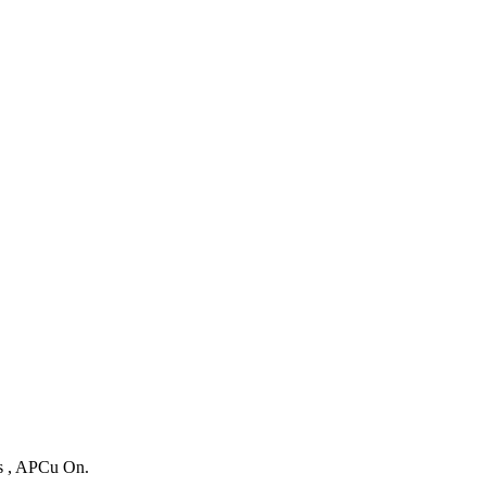
es , APCu On.