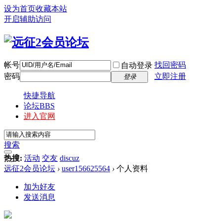
设为首页
收藏本站
开启辅助访问
帐号
找回密码
自动登录
密码
立即注册
登录
快捷导航
论坛
BBS
进入官网
搜索
热搜:
活动
交友
discuz
远征2会员论坛
›
user156625564
›
个人资料
加为好友
发送消息