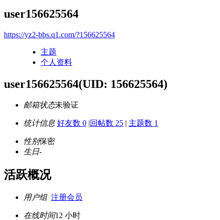
user156625564
https://yz2-bbs.q1.com/?156625564
主题
个人资料
user156625564
(UID: 156625564)
邮箱状态
未验证
统计信息
好友数 0
|
回帖数 25
|
主题数 1
性别
保密
生日
-
活跃概况
用户组
注册会员
在线时间
12 小时