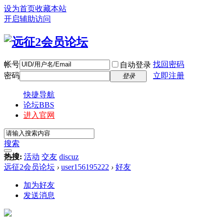
设为首页
收藏本站
开启辅助访问
帐号
找回密码
自动登录
密码
立即注册
登录
快捷导航
论坛
BBS
进入官网
搜索
热搜:
活动
交友
discuz
远征2会员论坛
›
user156195222
›
好友
加为好友
发送消息