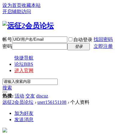
设为首页
收藏本站
开启辅助访问
帐号
找回密码
自动登录
密码
立即注册
登录
快捷导航
论坛
BBS
进入官网
搜索
热搜:
活动
交友
discuz
远征2会员论坛
›
user156151108
›
个人资料
加为好友
发送消息