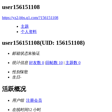
user156151108
https://yz2-bbs.q1.com/?156151108
主题
个人资料
user156151108
(UID: 156151108)
邮箱状态
未验证
统计信息
好友数 0
|
回帖数 10
|
主题数 0
性别
保密
生日
-
活跃概况
用户组
注册会员
在线时间
12 小时