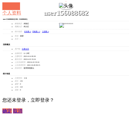
user156088682
个人资料
user156088682
(UID: 156088682)
发消息
邮箱状态：
未验证
视频认证：
未认证
统计信息：
好友数 0
|
回帖数 13
|
主题数 0
性别：
保密
生日：
-
活跃概况
用户组：
注册会员
在线时间：
12 小时
注册时间：
2021-8-14 09:30
最后访问：
2022-6-10 19:24
上次活动时间：
2022-6-10 19:24
上次发表时间：
2021-10-28 09:15
所在时区：
使用系统默认
统计信息
已用空间：
0 B
积分：
135
威望：
0
金钱：
122
贡献：
0
您还未登录，立即登录？
确定
取消