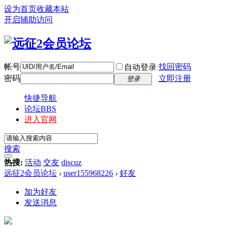
设为首页
收藏本站
开启辅助访问
帐号
找回密码
自动登录
密码
立即注册
登录
快捷导航
论坛
BBS
进入官网
搜索
热搜:
活动
交友
discuz
远征2会员论坛
›
user155968226
›
好友
加为好友
发送消息