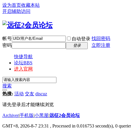
设为首页
收藏本站
开启辅助访问
帐号
找回密码
自动登录
密码
立即注册
登录
快捷导航
论坛
BBS
进入官网
搜索
热搜:
活动
交友
discuz
请先登录后才能继续浏览
Archiver
|
手机版
|
小黑屋
|
远征2会员论坛
GMT+8, 2026-8-7 23:31
, Processed in 0.016753 second(s), 0 queri