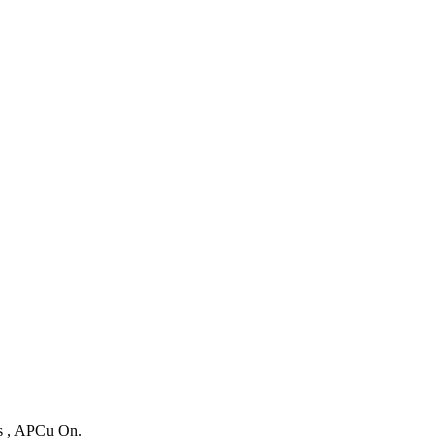
es , APCu On.