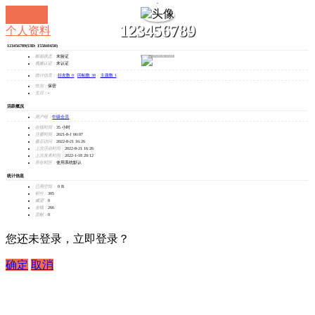
123456789
个人资料
123456789
(UID: 155841650)
发消息
邮箱状态：
未验证
视频认证：
未认证
统计信息：
好友数 0
|
回帖数 38
|
主题数 1
性别：
保密
生日：
-
活跃概况
用户组：
中级会员
在线时间：
35 小时
注册时间：
2021-8-1 00:07
最后访问：
2022-8-21 16:26
上次活动时间：
2022-8-21 16:26
上次发表时间：
2022-1-18 20:12
所在时区：
使用系统默认
统计信息
已用空间：
0 B
积分：
305
威望：
0
金钱：
266
贡献：
0
您还未登录，立即登录？
确定
取消