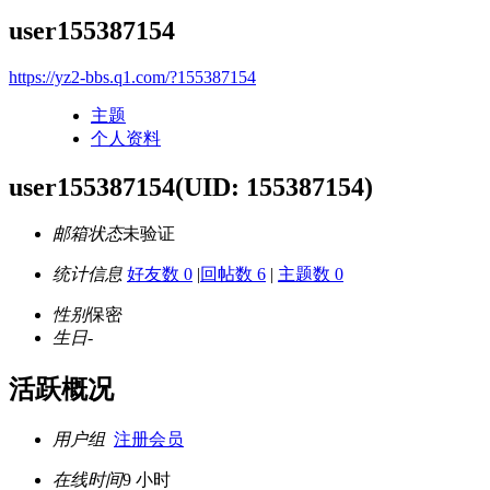
user155387154
https://yz2-bbs.q1.com/?155387154
主题
个人资料
user155387154
(UID: 155387154)
邮箱状态
未验证
统计信息
好友数 0
|
回帖数 6
|
主题数 0
性别
保密
生日
-
活跃概况
用户组
注册会员
在线时间
9 小时