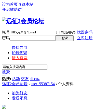
设为首页
收藏本站
开启辅助访问
帐号
找回密码
自动登录
密码
立即注册
登录
快捷导航
论坛
BBS
进入官网
搜索
热搜:
活动
交友
discuz
远征2会员论坛
›
user155387154
›
个人资料
加为好友
发送消息