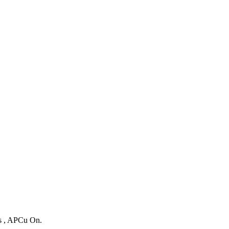
es , APCu On.