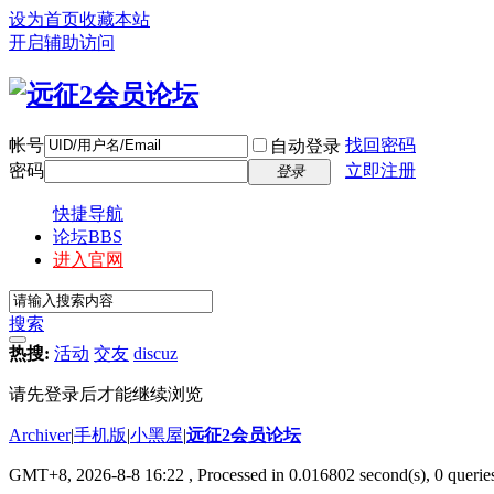
设为首页
收藏本站
开启辅助访问
帐号
找回密码
自动登录
密码
立即注册
登录
快捷导航
论坛
BBS
进入官网
搜索
热搜:
活动
交友
discuz
请先登录后才能继续浏览
Archiver
|
手机版
|
小黑屋
|
远征2会员论坛
GMT+8, 2026-8-8 16:22
, Processed in 0.016802 second(s), 0 queri