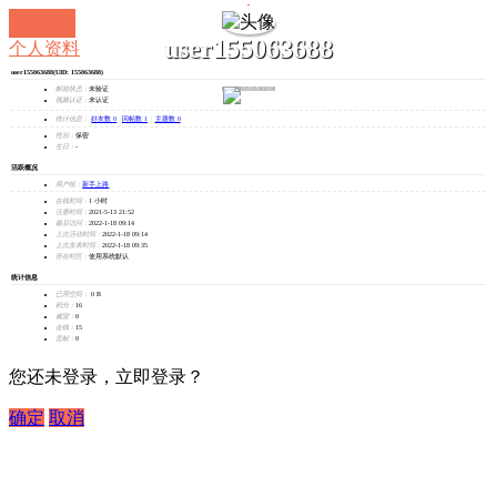
user155063688
个人资料
user155063688
(UID: 155063688)
发消息
邮箱状态：
未验证
视频认证：
未认证
统计信息：
好友数 0
|
回帖数 1
|
主题数 0
性别：
保密
生日：
-
活跃概况
用户组：
新手上路
在线时间：
1 小时
注册时间：
2021-5-13 21:52
最后访问：
2022-1-18 09:14
上次活动时间：
2022-1-18 09:14
上次发表时间：
2022-1-18 09:35
所在时区：
使用系统默认
统计信息
已用空间：
0 B
积分：
16
威望：
0
金钱：
15
贡献：
0
您还未登录，立即登录？
确定
取消