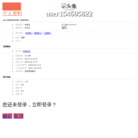
user154605822
个人资料
user154605822
(UID: 154605822)
发消息
邮箱状态：
未验证
视频认证：
未认证
统计信息：
好友数 0
|
回帖数 14
|
主题数 0
性别：
保密
生日：
-
活跃概况
用户组：
中级会员
在线时间：
16 小时
注册时间：
2021-3-15 22:25
最后访问：
2022-8-26 11:51
上次活动时间：
2022-8-26 11:51
上次发表时间：
2022-7-18 10:50
所在时区：
使用系统默认
统计信息
已用空间：
0 B
积分：
239
威望：
0
金钱：
225
贡献：
0
您还未登录，立即登录？
确定
取消