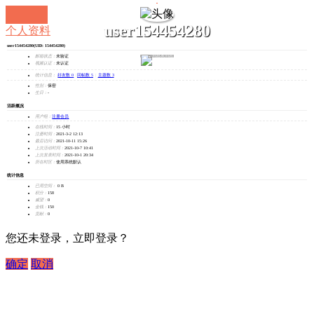
user154454280
个人资料
user154454280
(UID: 154454280)
发消息
邮箱状态：
未验证
视频认证：
未认证
统计信息：
好友数 0
|
回帖数 5
|
主题数 3
性别：
保密
生日：
-
活跃概况
用户组：
注册会员
在线时间：
15 小时
注册时间：
2021-3-2 12:13
最后访问：
2021-10-11 15:26
上次活动时间：
2021-10-7 10:41
上次发表时间：
2021-10-1 20:34
所在时区：
使用系统默认
统计信息
已用空间：
0 B
积分：
158
威望：
0
金钱：
150
贡献：
0
您还未登录，立即登录？
确定
取消