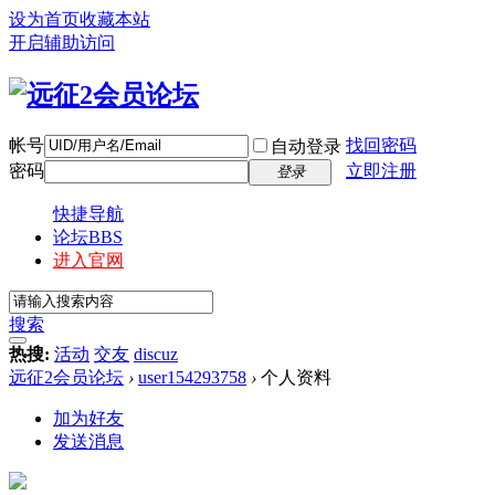
设为首页
收藏本站
开启辅助访问
帐号
找回密码
自动登录
密码
立即注册
登录
快捷导航
论坛
BBS
进入官网
搜索
热搜:
活动
交友
discuz
远征2会员论坛
›
user154293758
›
个人资料
加为好友
发送消息