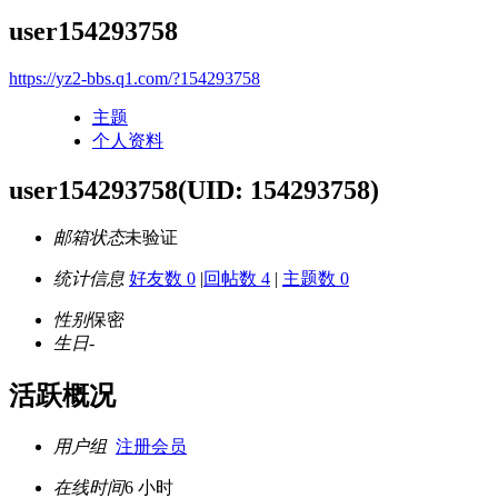
user154293758
https://yz2-bbs.q1.com/?154293758
主题
个人资料
user154293758
(UID: 154293758)
邮箱状态
未验证
统计信息
好友数 0
|
回帖数 4
|
主题数 0
性别
保密
生日
-
活跃概况
用户组
注册会员
在线时间
6 小时