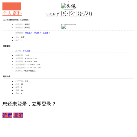
user154218520
个人资料
user154218520
(UID: 154218520)
发消息
邮箱状态：
未验证
视频认证：
未认证
统计信息：
好友数 0
|
回帖数 3
|
主题数 0
性别：
保密
生日：
-
活跃概况
用户组：
新手上路
在线时间：
3 小时
注册时间：
2021-2-11 21:29
最后访问：
2021-6-16 10:11
上次活动时间：
2021-6-2 23:54
上次发表时间：
2021-3-21 13:35
所在时区：
使用系统默认
统计信息
已用空间：
0 B
积分：
48
威望：
0
金钱：
45
贡献：
0
您还未登录，立即登录？
确定
取消