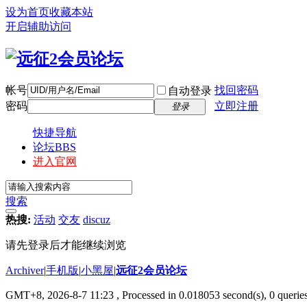
设为首页
收藏本站
开启辅助访问
帐号
找回密码
自动登录
密码
立即注册
登录
快捷导航
论坛
BBS
进入官网
搜索
热搜:
活动
交友
discuz
请先登录后才能继续浏览
Archiver
|
手机版
|
小黑屋
|
远征2会员论坛
GMT+8, 2026-8-7 11:23
, Processed in 0.018053 second(s), 0 queri