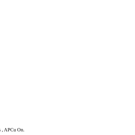
es , APCu On.