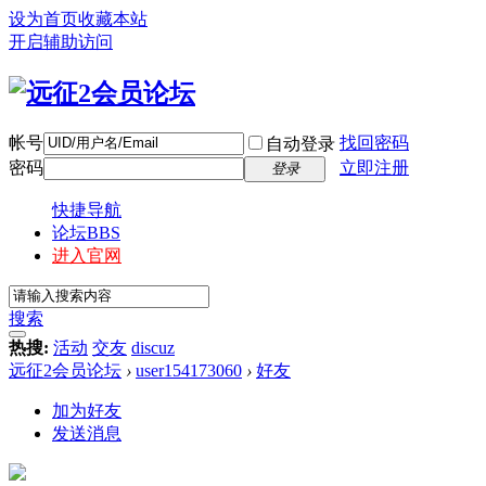
设为首页
收藏本站
开启辅助访问
帐号
找回密码
自动登录
密码
立即注册
登录
快捷导航
论坛
BBS
进入官网
搜索
热搜:
活动
交友
discuz
远征2会员论坛
›
user154173060
›
好友
加为好友
发送消息