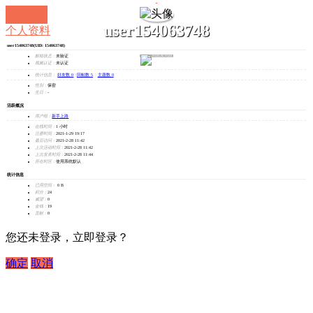
user154063748
个人资料
user154063748
(UID: 154063748)
发消息
邮箱状态：
未验证
视频认证：
未认证
统计信息：
好友数 0
|
回帖数 5
|
主题数 0
性别：
保密
生日：
-
活跃概况
用户组：
新手上路
在线时间：
1 小时
注册时间：
2021-1-29 19:17
最后访问：
2021-2-28 11:42
上次活动时间：
2021-2-28 11:42
上次发表时间：
2021-2-28 11:44
所在时区：
使用系统默认
统计信息
已用空间：
0 B
积分：
24
威望：
0
金钱：
19
贡献：
0
您还未登录，立即登录？
确定
取消