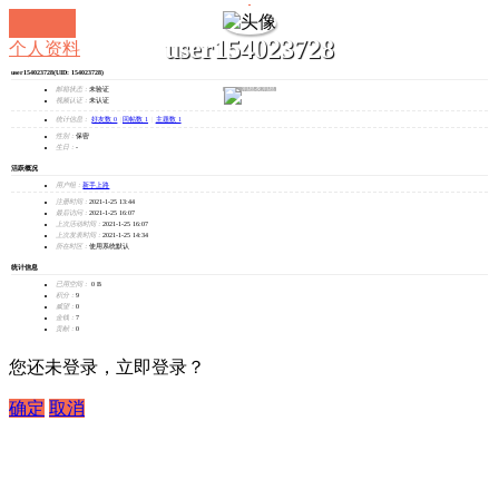
user154023728
个人资料
user154023728
(UID: 154023728)
发消息
邮箱状态：
未验证
视频认证：
未认证
统计信息：
好友数 0
|
回帖数 1
|
主题数 1
性别：
保密
生日：
-
活跃概况
用户组：
新手上路
注册时间：
2021-1-25 13:44
最后访问：
2021-1-25 16:07
上次活动时间：
2021-1-25 16:07
上次发表时间：
2021-1-25 14:34
所在时区：
使用系统默认
统计信息
已用空间：
0 B
积分：
9
威望：
0
金钱：
7
贡献：
0
您还未登录，立即登录？
确定
取消