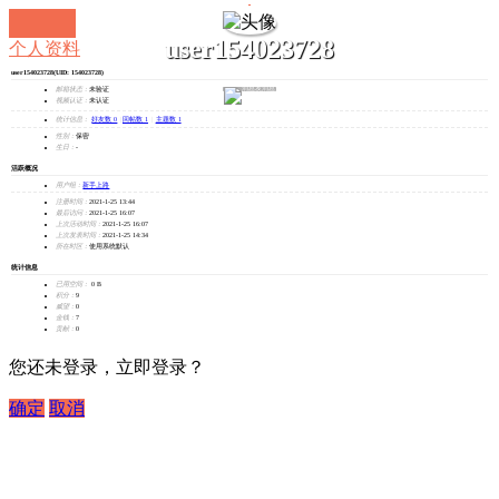
user154023728
个人资料
user154023728
(UID: 154023728)
发消息
邮箱状态：
未验证
视频认证：
未认证
统计信息：
好友数 0
|
回帖数 1
|
主题数 1
性别：
保密
生日：
-
活跃概况
用户组：
新手上路
注册时间：
2021-1-25 13:44
最后访问：
2021-1-25 16:07
上次活动时间：
2021-1-25 16:07
上次发表时间：
2021-1-25 14:34
所在时区：
使用系统默认
统计信息
已用空间：
0 B
积分：
9
威望：
0
金钱：
7
贡献：
0
您还未登录，立即登录？
确定
取消