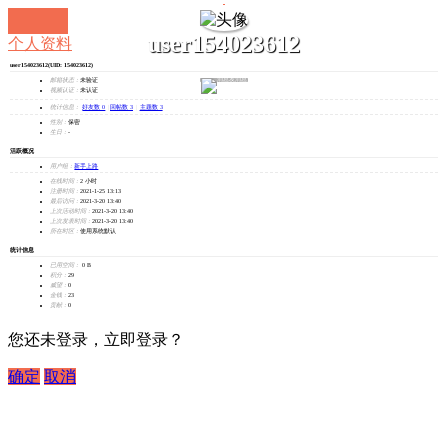
user154023612
个人资料
user154023612
(UID: 154023612)
发消息
邮箱状态：
未验证
视频认证：
未认证
统计信息：
好友数 0
|
回帖数 3
|
主题数 3
性别：
保密
生日：
-
活跃概况
用户组：
新手上路
在线时间：
2 小时
注册时间：
2021-1-25 13:13
最后访问：
2021-3-20 13:40
上次活动时间：
2021-3-20 13:40
上次发表时间：
2021-3-20 13:40
所在时区：
使用系统默认
统计信息
已用空间：
0 B
积分：
29
威望：
0
金钱：
23
贡献：
0
您还未登录，立即登录？
确定
取消