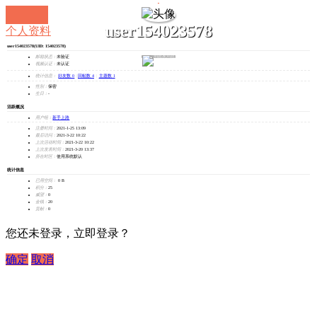
user154023578
个人资料
user154023578
(UID: 154023578)
发消息
邮箱状态：
未验证
视频认证：
未认证
统计信息：
好友数 0
|
回帖数 4
|
主题数 1
性别：
保密
生日：
-
活跃概况
用户组：
新手上路
注册时间：
2021-1-25 13:09
最后访问：
2021-3-22 10:22
上次活动时间：
2021-3-22 10:22
上次发表时间：
2021-3-20 13:37
所在时区：
使用系统默认
统计信息
已用空间：
0 B
积分：
25
威望：
0
金钱：
20
贡献：
0
您还未登录，立即登录？
确定
取消