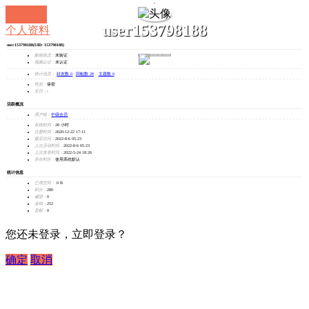
user153798188
个人资料
user153798188
(UID: 153798188)
发消息
邮箱状态：
未验证
视频认证：
未认证
统计信息：
好友数 0
|
回帖数 28
|
主题数 0
性别：
保密
生日：
-
活跃概况
用户组：
中级会员
在线时间：
28 小时
注册时间：
2020-12-22 17:11
最后访问：
2022-8-6 05:23
上次活动时间：
2022-8-6 05:23
上次发表时间：
2022-5-24 18:26
所在时区：
使用系统默认
统计信息
已用空间：
0 B
积分：
280
威望：
0
金钱：
252
贡献：
0
您还未登录，立即登录？
确定
取消