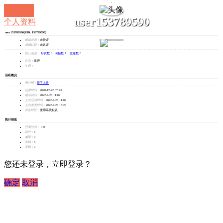
user153789590
个人资料
user153789590
(UID: 153789590)
发消息
邮箱状态：
未验证
视频认证：
未认证
统计信息：
好友数 0
|
回帖数 1
|
主题数 0
性别：
保密
生日：
-
活跃概况
用户组：
新手上路
注册时间：
2020-12-22 07:23
最后访问：
2022-7-28 11:02
上次活动时间：
2022-7-28 11:02
上次发表时间：
2022-7-28 15:29
所在时区：
使用系统默认
统计信息
已用空间：
0 B
积分：
6
威望：
0
金钱：
5
贡献：
0
您还未登录，立即登录？
确定
取消