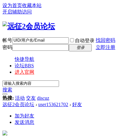
设为首页
收藏本站
开启辅助访问
帐号
找回密码
自动登录
密码
立即注册
登录
快捷导航
论坛
BBS
进入官网
搜索
热搜:
活动
交友
discuz
远征2会员论坛
›
user153621702
›
好友
加为好友
发送消息