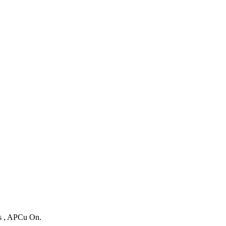
es , APCu On.