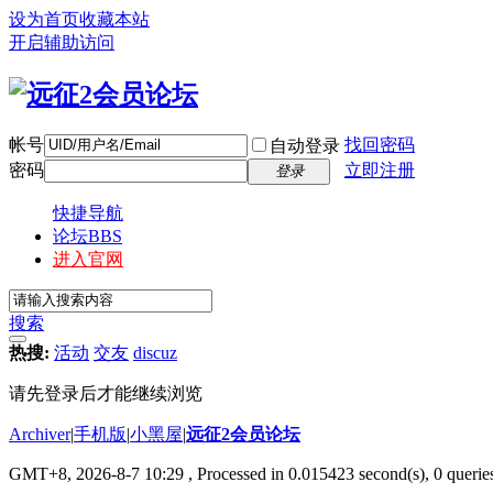
设为首页
收藏本站
开启辅助访问
帐号
找回密码
自动登录
密码
立即注册
登录
快捷导航
论坛
BBS
进入官网
搜索
热搜:
活动
交友
discuz
请先登录后才能继续浏览
Archiver
|
手机版
|
小黑屋
|
远征2会员论坛
GMT+8, 2026-8-7 10:29
, Processed in 0.015423 second(s), 0 queri