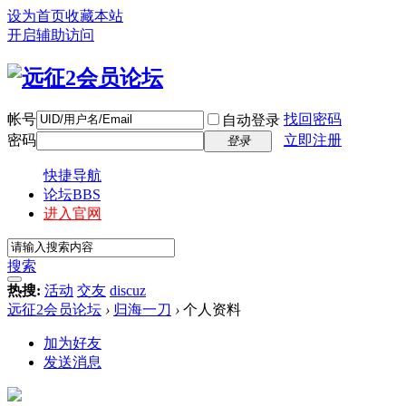
设为首页
收藏本站
开启辅助访问
帐号
找回密码
自动登录
密码
立即注册
登录
快捷导航
论坛
BBS
进入官网
搜索
热搜:
活动
交友
discuz
远征2会员论坛
›
归海一刀
›
个人资料
加为好友
发送消息