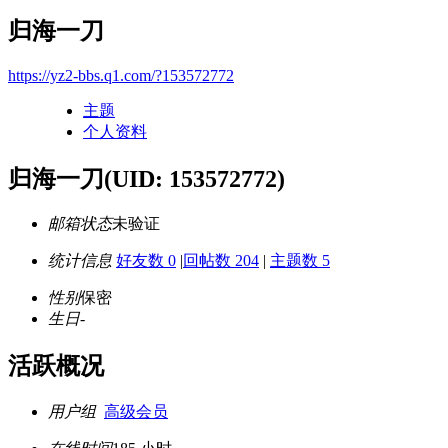
归海一刀
https://yz2-bbs.q1.com/?153572772
主题
个人资料
归海一刀
(UID: 153572772)
邮箱状态
未验证
统计信息
好友数 0
|
回帖数 204
|
主题数 5
性别
保密
生日
-
活跃概况
用户组
高级会员