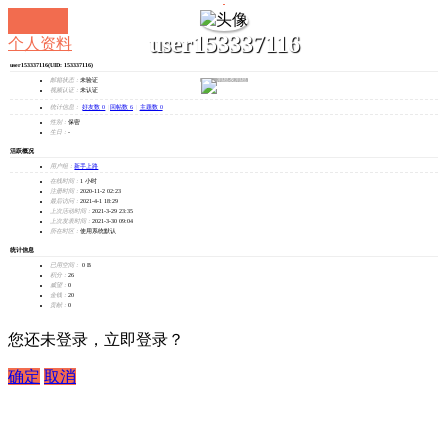
user153337116
个人资料
user153337116
(UID: 153337116)
发消息
邮箱状态：
未验证
视频认证：
未认证
统计信息：
好友数 0
|
回帖数 6
|
主题数 0
性别：
保密
生日：
-
活跃概况
用户组：
新手上路
在线时间：
1 小时
注册时间：
2020-11-2 02:23
最后访问：
2021-4-1 18:29
上次活动时间：
2021-3-29 23:35
上次发表时间：
2021-3-30 09:04
所在时区：
使用系统默认
统计信息
已用空间：
0 B
积分：
26
威望：
0
金钱：
20
贡献：
0
您还未登录，立即登录？
确定
取消