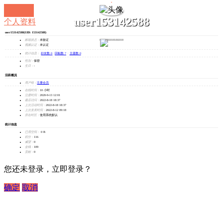
user153142588
个人资料
user153142588
(UID: 153142588)
发消息
邮箱状态：
未验证
视频认证：
未认证
统计信息：
好友数 0
|
回帖数 7
|
主题数 0
性别：
保密
生日：
-
活跃概况
用户组：
注册会员
在线时间：
10 小时
注册时间：
2020-9-13 12:01
最后访问：
2022-8-18 18:37
上次活动时间：
2022-8-18 18:37
上次发表时间：
2022-8-12 09:18
所在时区：
使用系统默认
统计信息
已用空间：
0 B
积分：
116
威望：
0
金钱：
109
贡献：
0
您还未登录，立即登录？
确定
取消