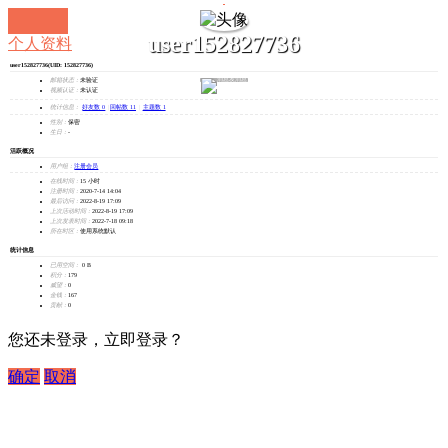
user152827736
个人资料
user152827736
(UID: 152827736)
发消息
邮箱状态：
未验证
视频认证：
未认证
统计信息：
好友数 0
|
回帖数 11
|
主题数 1
性别：
保密
生日：
-
活跃概况
用户组：
注册会员
在线时间：
15 小时
注册时间：
2020-7-14 14:04
最后访问：
2022-8-19 17:09
上次活动时间：
2022-8-19 17:09
上次发表时间：
2022-7-18 09:18
所在时区：
使用系统默认
统计信息
已用空间：
0 B
积分：
179
威望：
0
金钱：
167
贡献：
0
您还未登录，立即登录？
确定
取消