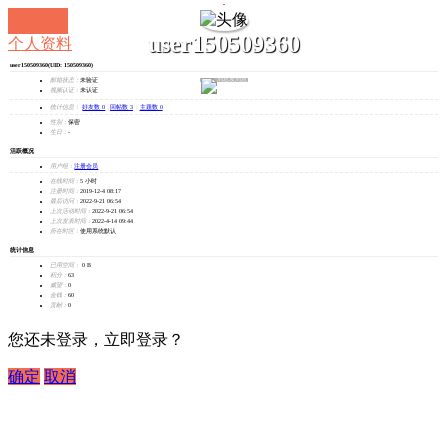
user150509360
个人资料
user150509360
(UID: 150509360)
发消息
邮箱状态：
未验证
视频认证：
未认证
统计信息：
好友数 0
|
回帖数 3
|
主题数 0
性别：
保密
生日：
-
活跃概况
用户组：
注册会员
在线时间：
5 小时
注册时间：
2019-12-4 08:17
最后访问：
2022-9-21 06:54
上次活动时间：
2022-9-21 06:54
上次发表时间：
2022-4-14 09:44
所在时区：
使用系统默认
统计信息
已用空间：
0 B
积分：
63
威望：
0
金钱：
60
贡献：
0
您还未登录，立即登录？
确定
取消