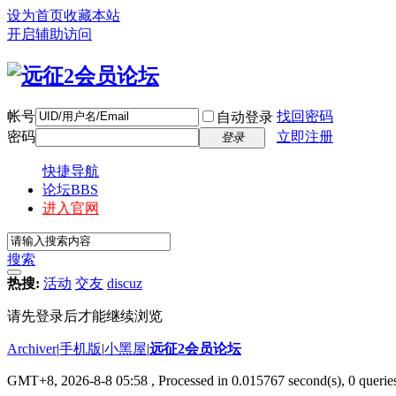
设为首页
收藏本站
开启辅助访问
帐号
找回密码
自动登录
密码
立即注册
登录
快捷导航
论坛
BBS
进入官网
搜索
热搜:
活动
交友
discuz
请先登录后才能继续浏览
Archiver
|
手机版
|
小黑屋
|
远征2会员论坛
GMT+8, 2026-8-8 05:58
, Processed in 0.015767 second(s), 0 queri