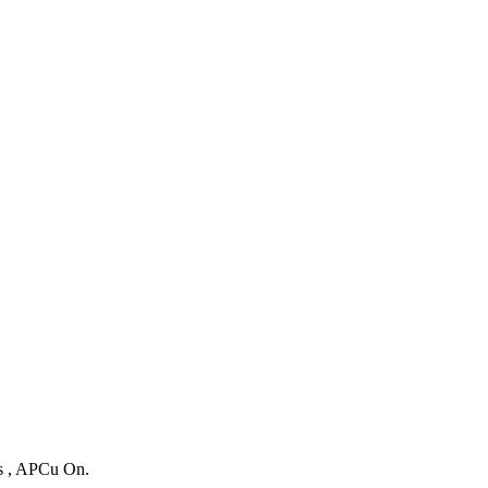
es , APCu On.