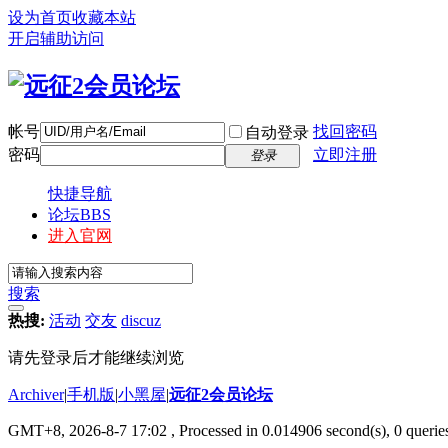
设为首页
收藏本站
开启辅助访问
帐号
找回密码
自动登录
密码
立即注册
登录
快捷导航
论坛
BBS
进入官网
搜索
热搜:
活动
交友
discuz
请先登录后才能继续浏览
Archiver
|
手机版
|
小黑屋
|
远征2会员论坛
GMT+8, 2026-8-7 17:02
, Processed in 0.014906 second(s), 0 queri