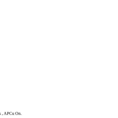
es , APCu On.