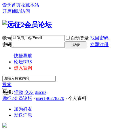
设为首页
收藏本站
开启辅助访问
帐号
找回密码
自动登录
密码
立即注册
登录
快捷导航
论坛
BBS
进入官网
搜索
热搜:
活动
交友
discuz
远征2会员论坛
›
user146278270
›
个人资料
加为好友
发送消息