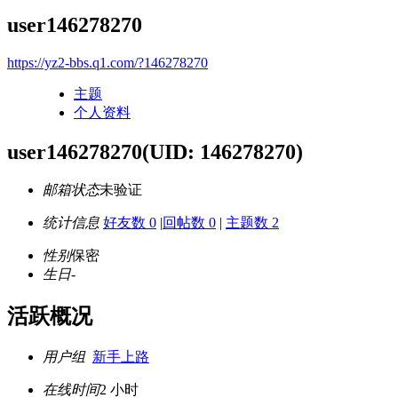
user146278270
https://yz2-bbs.q1.com/?146278270
主题
个人资料
user146278270
(UID: 146278270)
邮箱状态
未验证
统计信息
好友数 0
|
回帖数 0
|
主题数 2
性别
保密
生日
-
活跃概况
用户组
新手上路
在线时间
2 小时