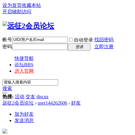
设为首页
收藏本站
开启辅助访问
帐号
找回密码
自动登录
密码
立即注册
登录
快捷导航
论坛
BBS
进入官网
搜索
热搜:
活动
交友
discuz
远征2会员论坛
›
user144262606
›
好友
加为好友
发送消息