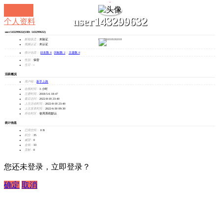
user143299632
个人资料
user143299632
(UID: 143299632)
发消息
邮箱状态：
未验证
视频认证：
未认证
统计信息：
好友数 0
|
回帖数 2
|
主题数 0
性别：
保密
生日：
-
活跃概况
用户组：
新手上路
在线时间：
3 小时
注册时间：
2018-5-6 18:47
最后访问：
2022-8-18 23:40
上次活动时间：
2022-8-18 23:40
上次发表时间：
2022-6-30 09:30
所在时区：
使用系统默认
统计信息
已用空间：
0 B
积分：
35
威望：
0
金钱：
33
贡献：
0
您还未登录，立即登录？
确定
取消