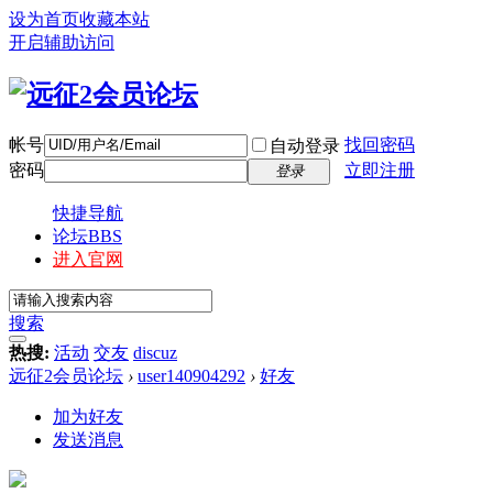
设为首页
收藏本站
开启辅助访问
帐号
找回密码
自动登录
密码
立即注册
登录
快捷导航
论坛
BBS
进入官网
搜索
热搜:
活动
交友
discuz
远征2会员论坛
›
user140904292
›
好友
加为好友
发送消息